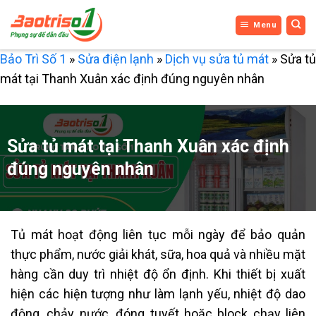
Bỏ
Menu
qua
nội
Bảo Trì Số 1
»
Sửa điện lạnh
»
Dịch vụ sửa tủ mát
»
Sửa tủ
dung
mát tại Thanh Xuân xác định đúng nguyên nhân
Sửa tủ mát tại Thanh Xuân xác định
đúng nguyên nhân
Tủ mát hoạt động liên tục mỗi ngày để bảo quản
thực phẩm, nước giải khát, sữa, hoa quả và nhiều mặt
hàng cần duy trì nhiệt độ ổn định. Khi thiết bị xuất
hiện các hiện tượng như làm lạnh yếu, nhiệt độ dao
động, chảy nước, đóng tuyết hoặc block chạy liên