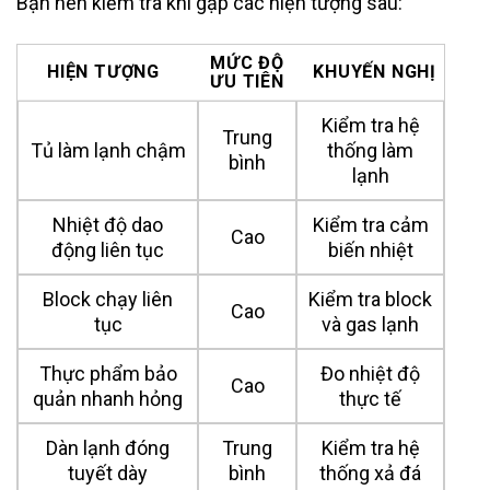
Bạn nên kiểm tra khi gặp các hiện tượng sau:
MỨC ĐỘ
HIỆN TƯỢNG
KHUYẾN NGHỊ
ƯU TIÊN
Kiểm tra hệ
Trung
Tủ làm lạnh chậm
thống làm
bình
lạnh
Nhiệt độ dao
Kiểm tra cảm
Cao
động liên tục
biến nhiệt
Block chạy liên
Kiểm tra block
Cao
tục
và gas lạnh
Thực phẩm bảo
Đo nhiệt độ
Cao
quản nhanh hỏng
thực tế
Dàn lạnh đóng
Trung
Kiểm tra hệ
tuyết dày
bình
thống xả đá