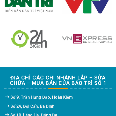
ĐỊA CHỈ CÁC CHI NHÁNH LẮP – SỬA
CHỮA – MUA BÁN CỦA BẢO TRÌ SỐ 1
Số 9, Trần Hưng Đạo, Hoàn Kiếm
Số 24, Đội Cấn, Ba Đình
Số 10, Láng Hạ, Đống Đa