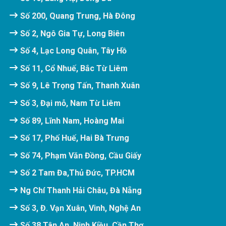
Số 200, Quang Trung, Hà Đông
Số 2, Ngô Gia Tự, Long Biên
Số 4, Lạc Long Quân, Tây Hồ
Số 11, Cổ Nhuế, Bắc Từ Liêm
Số 9, Lê Trọng Tấn, Thanh Xuân
Số 3, Đại mỗ, Nam Từ Liêm
Số 89, Lĩnh Nam, Hoàng Mai
Số 17, Phố Huế, Hai Bà Trưng
Số 74, Phạm Văn Đồng, Cầu Giấy
Số 2 Tam Đa,Thủ Đức, TP.HCM
Ng Chí Thanh Hải Châu, Đà Nẵng
Số 3, Đ. Vạn Xuân, Vinh, Nghệ An
Số 38,Tân An, Ninh Kiều, Cần Thơ