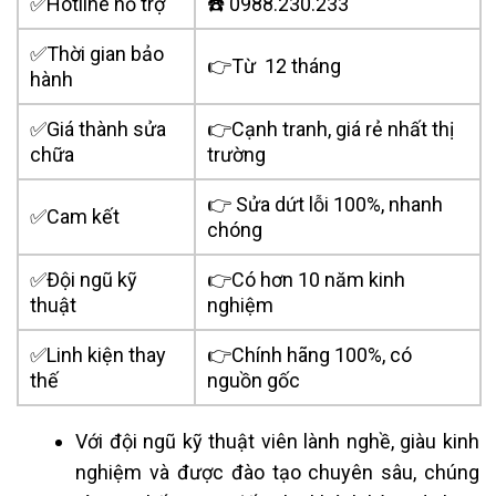
✅Hotline hỗ trợ
☎️ 0988.230.233
✅Thời gian bảo
👉Từ 12 tháng
hành
✅Giá thành sửa
👉Cạnh tranh, giá rẻ nhất thị
chữa
trường
👉 Sửa dứt lỗi 100%, nhanh
✅Cam kết
chóng
✅Đội ngũ kỹ
👉Có hơn 10 năm kinh
thuật
nghiệm
✅Linh kiện thay
👉Chính hãng 100%, có
thế
nguồn gốc
Với đội ngũ kỹ thuật viên lành nghề, giàu kinh
nghiệm và được đào tạo chuyên sâu, chúng