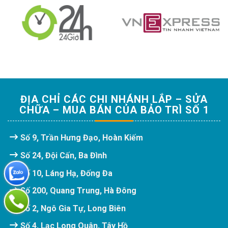
ĐỊA CHỈ CÁC CHI NHÁNH LẮP – SỬA
CHỮA – MUA BÁN CỦA BẢO TRÌ SỐ 1
Số 9, Trần Hưng Đạo, Hoàn Kiếm
Số 24, Đội Cấn, Ba Đình
Số 10, Láng Hạ, Đống Đa
Số 200, Quang Trung, Hà Đông
Số 2, Ngô Gia Tự, Long Biên
Số 4, Lạc Long Quân, Tây Hồ