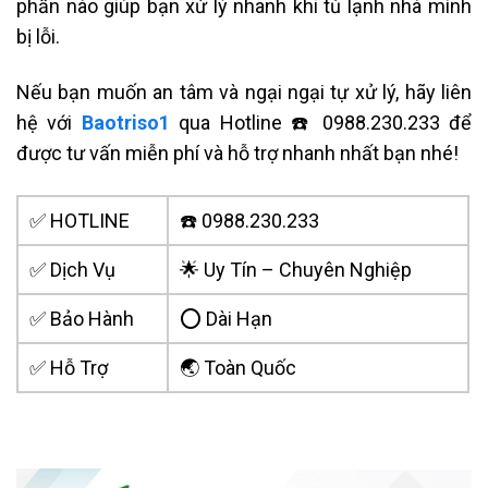
phần nào giúp bạn xử lý nhanh khi tủ lạnh nhà mình
bị lỗi.
Nếu bạn muốn an tâm và ngại ngại tự xử lý, hãy liên
hệ với
Baotriso1
qua
Hotline ☎️ 0988.230.233
để
được tư vấn miễn phí và hỗ trợ nhanh nhất bạn nhé!
✅ HOTLINE
☎️ 0988.230.233
✅ Dịch Vụ
🌟 Uy Tín – Chuyên Nghiệp
✅ Bảo Hành
⭕ Dài Hạn
✅ Hỗ Trợ
🌏 Toàn Quốc