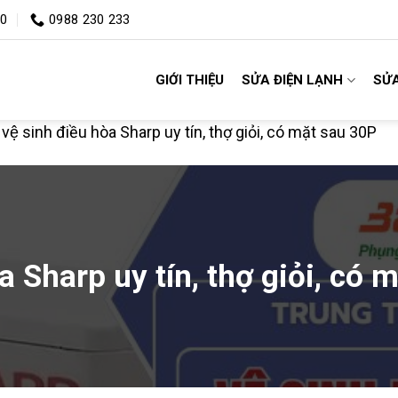
00
0988 230 233
GIỚI THIỆU
SỬA ĐIỆN LẠNH
SỬA
 vệ sinh điều hòa Sharp uy tín, thợ giỏi, có mặt sau 30P
òa Sharp uy tín, thợ giỏi, có