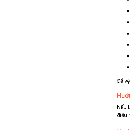
Để vệ
Hướn
Nếu b
điều 