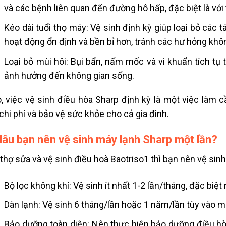
và các bệnh liên quan đến đường hô hấp, đặc biệt là với
Kéo dài tuổi thọ máy: Vệ sinh định kỳ giúp loại bỏ các 
hoạt động ổn định và bền bỉ hơn, tránh các hư hỏng kh
Loại bỏ mùi hôi: Bụi bẩn, nấm mốc và vi khuẩn tích tụ 
ảnh hưởng đến không gian sống.
, việc vệ sinh điều hòa Sharp định kỳ là một việc làm c
chi phí và bảo vệ sức khỏe cho cả gia đình.
lâu bạn nên vệ sinh máy lạnh Sharp một lần?
thợ sửa và vệ sinh điều hoà Baotriso1 thì bạn nên vệ sinh
Bộ lọc không khí: Vệ sinh ít nhất 1-2 lần/tháng, đặc biệ
Dàn lạnh: Vệ sinh 6 tháng/lần hoặc 1 năm/lần tùy vào 
Bảo dưỡng toàn diện: Nên thực hiện bảo dưỡng điều hòa