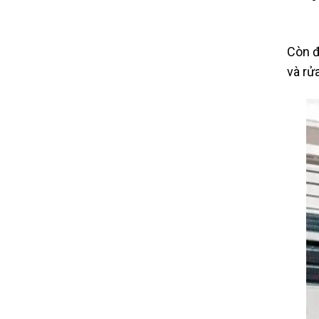
Còn đ
và rử