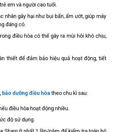
 trẻ em và người cao tuổi.
tác nhân gây hại như bụi bẩn, ẩm ướt, giúp máy
ông đáng có.
trong điều hòa có thể gây ra mùi hôi khó chịu,
ần thiết để đảm bảo hiệu quả hoạt động, tiết
,
bảo dưỡng điều hòa
theo chu kì sau:
t nếu điều hòa hoạt động nhiều.
mức độ sử dụng.
 Sharp ít nhất 1 lần/năm để kiểm tra toàn bộ