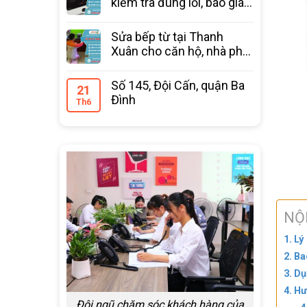
kiểm tra đúng lỗi, báo giá
trước
Sửa bếp từ tại Thanh
Xuân cho căn hộ, nhà phố
bảo hành 12 tháng
Số 145, Đội Cấn, quận Ba
21
Đình
Th6
NỘ
Lý
Ba
Dụ
Hư
Đội ngũ chăm sóc khách hàng của