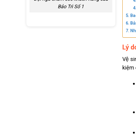
Bảo Trì Số 1
Ba
Bả
Nh
Lý d
Vệ s
kiệm đ