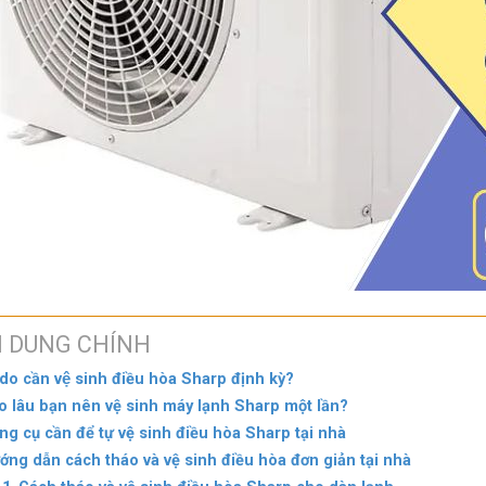
I DUNG CHÍNH
 do cần vệ sinh điều hòa Sharp định kỳ?
o lâu bạn nên vệ sinh máy lạnh Sharp một lần?
ng cụ cần để tự vệ sinh điều hòa Sharp tại nhà
ớng dẫn cách tháo và vệ sinh điều hòa đơn giản tại nhà