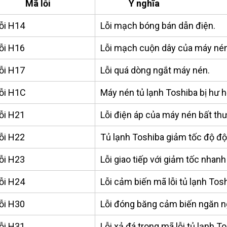
ã lỗi
Ý nghĩa
ỗi H14
Lỗi mạch bóng bán dẫn điện.
ỗi H16
Lỗi mạch cuộn dây của máy nén
ỗi H17
Lỗi quá dòng ngắt máy nén.
ỗi H1C
Máy nén tủ lạnh Toshiba bị hư 
ỗi H21
Lỗi điện áp của máy nén bất th
ỗi H22
Tủ lạnh Toshiba giảm tốc độ đột
ỗi H23
Lỗi giao tiếp với giảm tốc nhan
ỗi H24
Lỗi cảm biến
mã lỗi tủ lạnh Tos
ỗi H30
Lỗi đóng băng cảm biến ngăn ng
ỗi H31
Lỗi xả đá trong mã lỗi tủ lạnh To