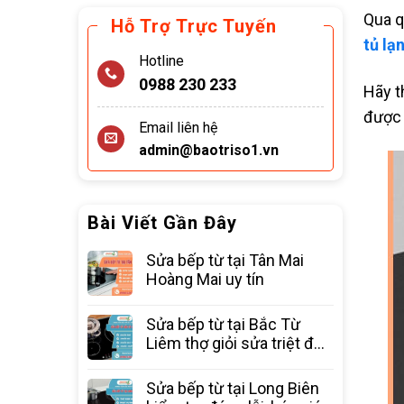
Qua q
Hỗ Trợ Trực Tuyến
tủ lạ
Hotline
0988 230 233
Hãy t
được 
Email liên hệ
admin@baotriso1.vn
Bài Viết Gần Đây
Sửa bếp từ tại Tân Mai
Hoàng Mai uy tín
Sửa bếp từ tại Bắc Từ
Liêm thợ giỏi sửa triệt để
các lỗi
Sửa bếp từ tại Long Biên