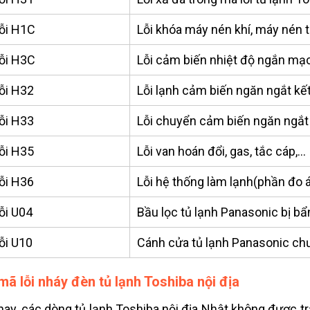
ỗi H1C
Lỗi khóa máy nén khí, máy nén t
ỗi H3C
Lỗi cảm biến nhiệt độ ngắn mạ
ỗi H32
Lỗi lạnh cảm biến ngăn ngắt kết
ỗi H33
Lỗi chuyển cảm biến ngăn ngắt 
ỗi H35
Lỗi van hoán đổi, gas, tắc cáp,…
ỗi H36
Lỗi hệ thống làm lạnh(phần đo á
ỗi U04
Bầu lọc tủ lạnh Panasonic bị bẩn
ỗi U10
Cánh cửa tủ lạnh Panasonic ch
mã lỗi nháy đèn tủ lạnh Toshiba nội địa
nay, các dòng tủ lạnh Toshiba nội địa Nhật không được tra