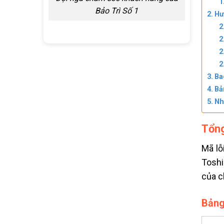
Bảo Trì Số 1
Hư
Ba
Bả
Nh
Tổng
Mã lỗ
Toshi
của 
Bảng 