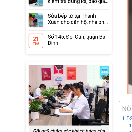
kiểm tra đúng lỗi, báo giá
trước
Sửa bếp từ tại Thanh
Xuân cho căn hộ, nhà phố
bảo hành 12 tháng
Số 145, Đội Cấn, quận Ba
21
Đình
Th6
NỘ
Tổ
Đội ngũ chăm sóc khách hàng của