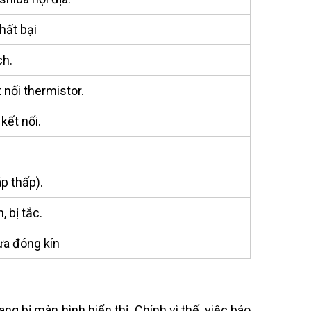
hất bại
ch.
 nối thermistor.
kết nối.
p thấp).
, bị tắc.
ưa đóng kín
ng bị màn hình hiển thị. Chính vì thế, việc báo