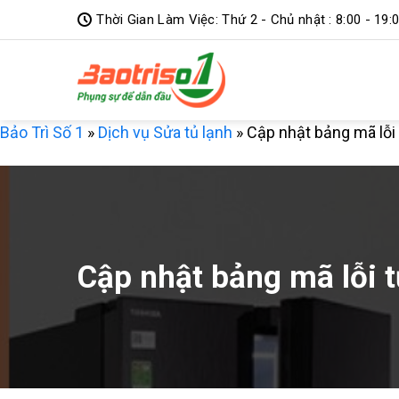
Bỏ
Thời Gian Làm Việc: Thứ 2 - Chủ nhật : 8:00 - 19:
qua
nội
dung
Bảo Trì Số 1
»
Dịch vụ Sửa tủ lạnh
»
Cập nhật bảng mã lỗi t
Cập nhật bảng mã lỗi tủ