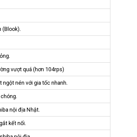
 (Blook).
hỏng.
ường vượt quá (hơn 104rps)
 ngột nén với gia tốc nhanh.
h chóng.
hiba nội địa Nhật
.
ắt kết nối.
shiba nội địa.