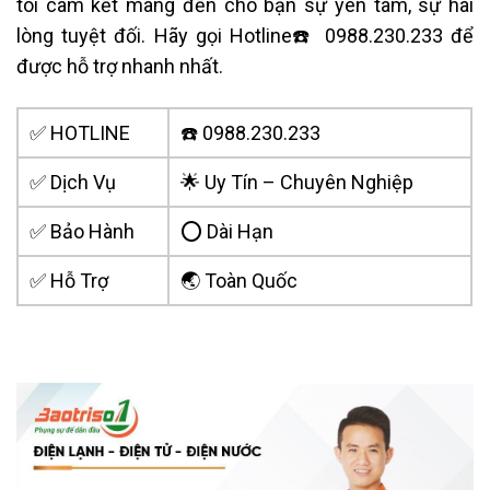
tôi cam kết mang đến cho bạn sự yên tâm, sự hài
lòng tuyệt đối. Hãy gọi Hotline☎️ 0988.230.233 để
được hỗ trợ nhanh nhất.
✅ HOTLINE
☎️ 0988.230.233
✅ Dịch Vụ
🌟 Uy Tín – Chuyên Nghiệp
✅ Bảo Hành
⭕ Dài Hạn
✅ Hỗ Trợ
🌏 Toàn Quốc