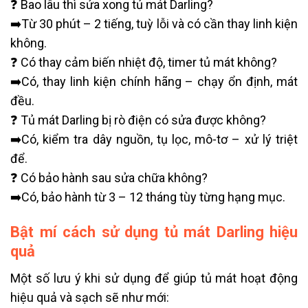
❓ Bao lâu thì sửa xong tủ mát Darling?
➡️Từ 30 phút – 2 tiếng, tuỳ lỗi và có cần thay linh kiện
không.
❓ Có thay cảm biến nhiệt độ, timer tủ mát không?
➡️Có, thay linh kiện chính hãng – chạy ổn định, mát
đều.
❓ Tủ mát Darling bị rò điện có sửa được không?
➡️Có, kiểm tra dây nguồn, tụ lọc, mô-tơ – xử lý triệt
để.
❓ Có bảo hành sau sửa chữa không?
➡️Có, bảo hành từ 3 – 12 tháng tùy từng hạng mục.
Bật mí cách sử dụng tủ mát Darling hiệu
quả
Một số lưu ý khi sử dụng để giúp tủ mát hoạt động
hiệu quả và sạch sẽ như mới: