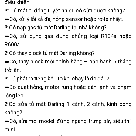
điều khiển.
❓: Tủ mát bị đóng tuyết nhiều có sửa được không?
➡️Có, xử lý lỗi xả đá, hỏng sensor hoặc rơ-le nhiệt.
❓ Có nạp gas tủ mát Darling tại nhà không?
➡️Có, sử dụng gas đúng chủng loại R134a hoặc
R600a.
❓ Có thay block tủ mát Darling không?
➡️Có, thay block mới chính hãng – bảo hành 6 tháng
trở lên.
❓ Tủ phát ra tiếng kêu to khi chạy là do đâu?
➡️Do quạt hỏng, motor rung hoặc dàn lạnh va chạm
lỏng lẻo.
❓Có sửa tủ mát Darling 1 cánh, 2 cánh, kính cong
không?
➡️Có, sửa mọi model: đứng, ngang, trưng bày siêu thị,
mini…