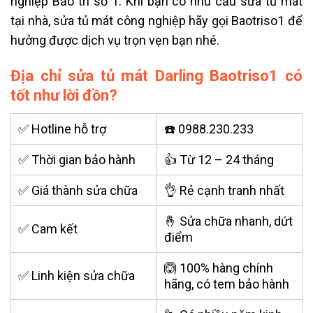
nghiệp Bảo trì số 1. Khi bạn có nhu cầu sửa tủ mát
tại nhà, sửa tủ mát công nghiệp hãy gọi Baotriso1 để
hưởng được dịch vụ trọn vẹn bạn nhé.
Địa chỉ sửa tủ mát Darling Baotriso1 có
tốt như lời đồn?
✅ Hotline hỗ trợ
☎️ 0988.230.233
✅ Thời gian bảo hành
👍 Từ 12 – 24 tháng
✅ Giá thành sửa chữa
👌 Rẻ cạnh tranh nhất
🤞 Sửa chữa nhanh, dứt
✅ Cam kết
điểm
🙆 100% hàng chính
✅ Linh kiện sửa chữa
hãng, có tem bảo hành