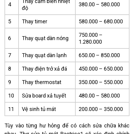
Thay cảm biến nhiệt
4
380.00 – 580.000
độ
5
Thay timer
580.000 – 680.000
750.000 –
6
Thay quạt dàn nóng
1.280.000
7
Thay quạt dàn lạnh
650.00 – 850.000
8
Thay điện trở xả đá
450.000 – 650.000
9
Thay thermostat
350.000 – 550.000
10
Sửa board xả tuyết
480.00 – 580.000
11
Vệ sinh tủ mát
200.000 – 350.000
Tùy vào từng hư hỏng để có cách sửa chữa khác
nhau. Thợ sửa tủ mát Baotriso1 sẽ xác định chính