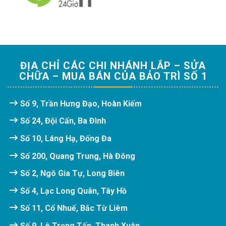
ĐỊA CHỈ CÁC CHI NHÁNH LẮP – SỬA
CHỮA – MUA BÁN CỦA BẢO TRÌ SỐ 1
Số 9, Trần Hưng Đạo, Hoàn Kiếm
Số 24, Đội Cấn, Ba Đình
Số 10, Láng Hạ, Đống Đa
Số 200, Quang Trung, Hà Đông
Số 2, Ngô Gia Tự, Long Biên
Số 4, Lạc Long Quân, Tây Hồ
Số 11, Cổ Nhuế, Bắc Từ Liêm
Số 9, Lê Trọng Tấn, Thanh Xuân