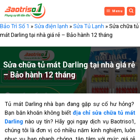
Bỏ
Menu
qua
nội
Bảo Trì Số 1
»
Sửa điện lạnh
»
Sửa Tủ Lạnh
»
Sửa chữa tủ
dung
mát Darling tại nhà giá rẻ – Bảo hành 12 tháng
Sửa chữa tủ mát Darling tại nhà giá rẻ
– Bảo hành 12 tháng
Tủ mát Darling nhà bạn đang gặp sự cố hư hỏng?
Bạn băn khoăn không biết
địa chỉ sửa chữa tủ mát
Darling
nào uy tín? Hãy gọi ngay dịch vụ Baotriso1,
chúng tôi là đơn vị có nhiều năm kinh nghiệm, luôn
phục vụ bạn nhanh chóng, tận tâm với mức giá rẻ