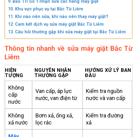
Bảo Trì Số 1 nhận sửa các hãng máy giặt
Khu vực phục vụ tại Bắc Từ Liêm
Khi nào nên sửa, khi nào nên thay máy giặt?
Cam kết dịch vụ sửa máy giặt Bắc Từ Liêm
Câu hỏi thường gặp khi sửa máy giặt tại Bắc Từ Liêm
Thông tin nhanh về sửa máy giặt Bắc Từ
Liêm
HIỆN
NGUYÊN NHÂN
HƯỚNG XỬ LÝ BAN
TƯỢNG
THƯỜNG GẶP
ĐẦU
Không
Van cấp, áp lực
Kiểm tra nguồn
cấp
nước, van điện từ
nước và van cấp
nước
Không
Bơm xả, ống xả,
Kiểm tra đường
xả nước
lọc rác
xả
Máy