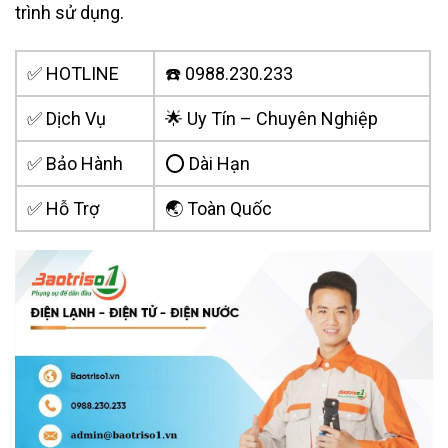
trình sử dụng.
✅ HOTLINE
☎️ 0988.230.233
✅ Dịch Vụ
🌟 Uy Tín – Chuyên Nghiệp
✅ Bảo Hành
⭕ Dài Hạn
✅ Hỗ Trợ
🌏 Toàn Quốc