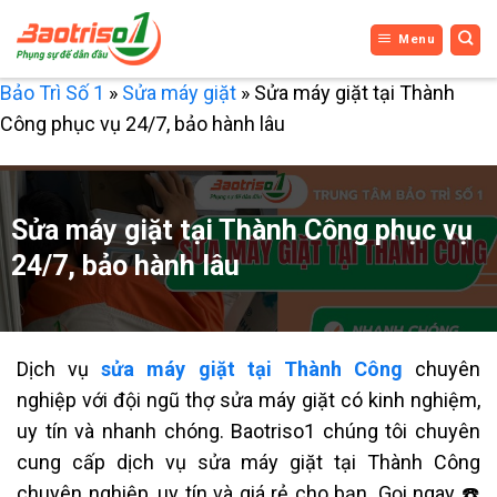
Bỏ
Menu
qua
nội
Bảo Trì Số 1
»
Sửa máy giặt
»
Sửa máy giặt tại Thành
dung
Công phục vụ 24/7, bảo hành lâu
Sửa máy giặt tại Thành Công phục vụ
24/7, bảo hành lâu
Dịch vụ
sửa máy giặt tại Thành Công
chuyên
nghiệp với đội ngũ thợ sửa máy giặt có kinh nghiệm,
uy tín và nhanh chóng. Baotriso1 c
húng tôi chuyên
cung cấp dịch vụ sửa máy giặt tại Thành Công
chuyên nghiệp, uy tín và giá rẻ cho bạn. Gọi ngay ☎️