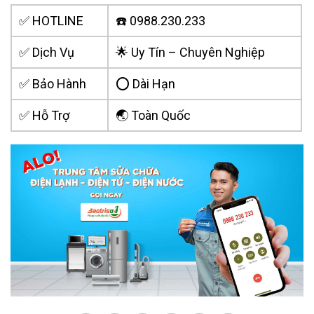
✅ HOTLINE
☎️ 0988.230.233
✅ Dịch Vụ
🌟 Uy Tín – Chuyên Nghiệp
✅ Bảo Hành
⭕ Dài Hạn
✅ Hỗ Trợ
🌏 Toàn Quốc