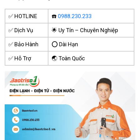
✅ HOTLINE
☎️
0988.230.233
✅ Dịch Vụ
🌟 Uy Tín – Chuyên Nghiệp
✅ Bảo Hành
⭕ Dài Hạn
✅ Hỗ Trợ
🌏 Toàn Quốc