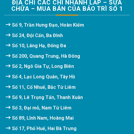
ĐỊA CHỈ CÁC CHI NHÁNH LẮP – SỬA
CHỮA – MUA BÁN CỦA BẢO TRÌ SỐ 1
Số 9, Trần Hưng Đạo, Hoàn Kiếm
Số 24, Đội Cấn, Ba Đình
Số 10, Láng Hạ, Đống Đa
Số 200, Quang Trung, Hà Đông
Số 2, Ngô Gia Tự, Long Biên
Số 4, Lạc Long Quân, Tây Hồ
Số 11, Cổ Nhuế, Bắc Từ Liêm
Số 9, Lê Trọng Tấn, Thanh Xuân
Số 3, Đại mỗ, Nam Từ Liêm
Số 89, Lĩnh Nam, Hoàng Mai
Số 17, Phố Huế, Hai Bà Trưng