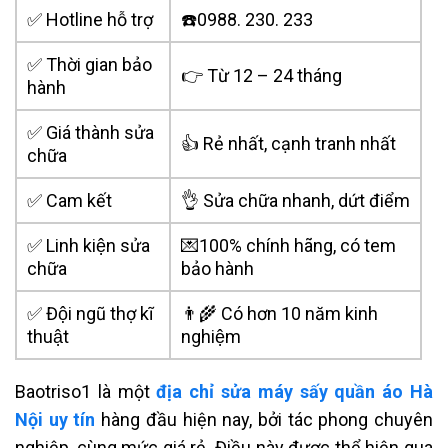
✅ Hotline hỗ trợ
☎️0988. 230. 233
✅ Thời gian bảo
👉 Từ 12 – 24 tháng
hành
✅ Giá thành sửa
👍 Rẻ nhất, cạnh tranh nhất
chữa
✅ Cam kết
👌 Sửa chữa nhanh, dứt điểm
✅ Linh kiện sửa
💌100% chính hãng, có tem
chữa
bảo hành
✅ Đội ngũ thợ kĩ
👨‍🌾 Có hơn 10 năm kinh
thuật
nghiệm
Baotriso1 là một
địa chỉ sửa máy sấy quần áo Hà
Nội uy tín
hàng đầu hiện nay, bởi tác phong chuyên
nghiệp, cùng mức giá rẻ. Điều này được thể hiện qua