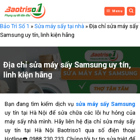
Bỏ
Menu
qua
nội
Bảo Trì Số 1
»
Sửa máy sấy tại nhà
»
Địa chỉ sửa máy sấy
dung
Samsung uy tín, linh kiện hãng
Địa chỉ sửa máy sấy Samsung uy tín,
linh kiện hãng
Bạn đang tìm kiếm dịch vụ
sửa máy sấy Samsung
uy tín tại Hà Nội để sửa chữa các lỗi hư hỏng của
máy sấy nhà mình. Hãy liên hệ địa chỉ sửa máy sấy
uy tín tại Hà Nội Baotriso1 qua số điện thoại
Hotline
☎️
0988 230 233. Chúng tôi tự tin sửa triệt để