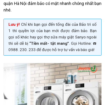
quận Hà Nội đảm bảo có mặt nhanh chóng nhất bạn
nhé.
Lưu ý!
Chỉ khi bạn gọi đến tổng đài của Bảo trì số
1 thì quyền lợi của bạn mới được đảm bảo. Bạn
gọi số khác hay gọi thợ
sửa máy giặt Sanyo
ngoài
thì sẽ dễ bị
“Tiền mất- tật mang”
. Gọi H
otline: ☎️
0988. 230. 233
để được hỗ trợ tư vấn và báo giá!