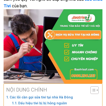
Tivi
của bạn.
NỘI DUNG CHÍNH
Các lỗi cần gọi sửa tivi tại nhà Hà Đông
Dấu hiệu tivi bị bị hỏng nguồn