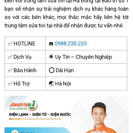
Đến với trung tâm sửa tivi tại Hà Đông tại Bảo trì số 1
bạn sẽ nhận sự trải nghiệm dịch vụ khác hàng toàn
so với các bên khác, mọi thắc mắc hãy liên hệ tới
trung tâm sửa tivi tại nhà để nhận được tư vấn nhé.
✅ HOTLINE
☎️
0988.230.233
✅ Dịch Vụ
🌟 Uy Tín – Chuyên Nghiệp
✅ Bảo Hành
⭕ Dài Hạn
✅ Hỗ Trợ
🌏 Hà Nội