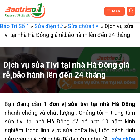
Bỏ
Menu
qua
nội
Bảo Trì Số 1
»
Sửa điện tử
»
Sửa chữa tivi
»
Dịch vụ sửa
dung
Tivi tại nhà Hà Đông giá rẻ,bảo hành lên đến 24 tháng
Dịch vụ sửa Tivi tại nhà Hà Đông giá
rẻ,bảo hành lên đến 24 tháng
Bạn đang cần 1
đơn vị sửa tivi tại nhà Hà Đông
nhanh chóng và chất lượng . Chúng tôi – trung tâm
sửa tivi tại nhà Hà Đông đã có hơn 10 năm kinh
nghiệm trong lĩnh vực sửa chữa tivi, luôn dành tình
cảm yêu quý với nghề để đáp ứng nhu cầu
sửa chữa