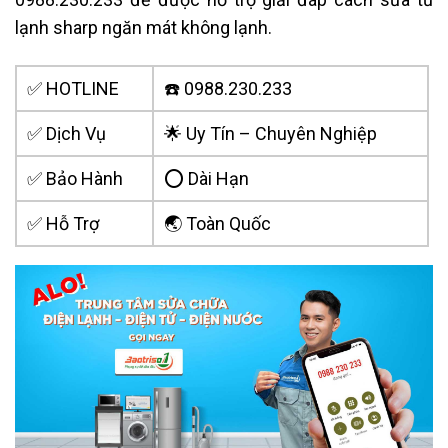
lạnh sharp ngăn mát không lạnh.
✅ HOTLINE
☎️ 0988.230.233
✅ Dịch Vụ
🌟 Uy Tín – Chuyên Nghiệp
✅ Bảo Hành
⭕ Dài Hạn
✅ Hỗ Trợ
🌏 Toàn Quốc