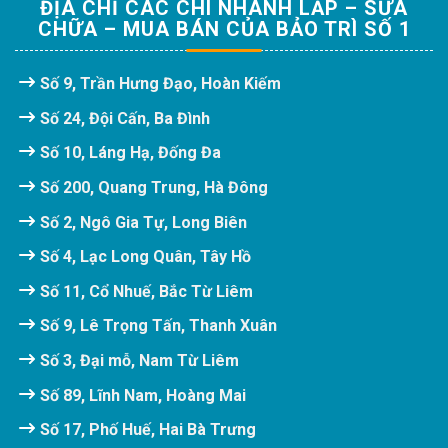
ĐỊA CHỈ CÁC CHI NHÁNH LẮP – SỬA
CHỮA – MUA BÁN CỦA BẢO TRÌ SỐ 1
Số 9, Trần Hưng Đạo, Hoàn Kiếm
Số 24, Đội Cấn, Ba Đình
Số 10, Láng Hạ, Đống Đa
Số 200, Quang Trung, Hà Đông
Số 2, Ngô Gia Tự, Long Biên
Số 4, Lạc Long Quân, Tây Hồ
Số 11, Cổ Nhuế, Bắc Từ Liêm
Số 9, Lê Trọng Tấn, Thanh Xuân
Số 3, Đại mỗ, Nam Từ Liêm
Số 89, Lĩnh Nam, Hoàng Mai
Số 17, Phố Huế, Hai Bà Trưng