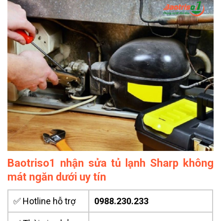
Baotriso1 nhận sửa tủ lạnh Sharp không
mát ngăn dưới uy tín
✅ Hotline hỗ trợ
0988.230.233