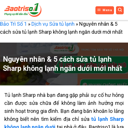
Bỏ
Menu
qua
nội
Bảo Trì Số 1
»
Dịch vụ Sửa tủ lạnh
»
Nguyên nhân & 5
dung
cách sửa tủ lạnh Sharp không lạnh ngăn dưới mới nhất
Nguyên nhân & 5 cách sửa tủ lạnh
Sharp không lạnh ngăn dưới mới nhất
Tủ lạnh Sharp nhà bạn đang gặp phải sự cố hư hỏng
cần được sửa chữa để không làm ảnh hưởng mọi
sinh hoạt trong gia đình. Bạn đang băn khoăn lo lắng
không biết nên tìm kiếm địa chỉ sửa
tủ lạnh Sharp
không lạnh ngăn dưới
tại nhà ở đâu. Baotriso1 là lựa