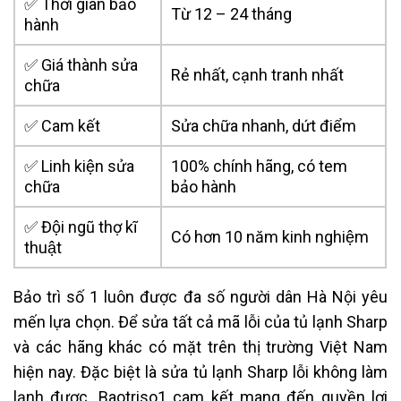
✅ Thời gian bảo
Từ 12 – 24 tháng
hành
✅ Giá thành sửa
Rẻ nhất, cạnh tranh nhất
chữa
✅ Cam kết
Sửa chữa nhanh, dứt điểm
✅ Linh kiện sửa
100% chính hãng, có tem
chữa
bảo hành
✅ Đội ngũ thợ kĩ
Có hơn 10 năm kinh nghiệm
thuật
Bảo trì số 1 luôn được đa số người dân Hà Nội yêu
mến lựa chọn. Để sửa tất cả mã lỗi của tủ lạnh Sharp
và các hãng khác có mặt trên thị trường Việt Nam
hiện nay. Đặc biệt là sửa
tủ lạnh Sharp lỗi không làm
lạnh được
. Baotriso1 cam kết mang đến quyền lợi