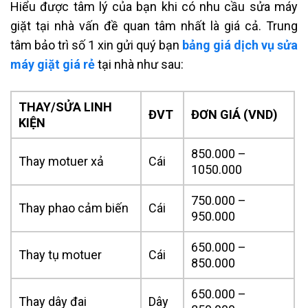
Hiểu được tâm lý của bạn khi có nhu cầu sửa máy
giặt tại nhà vấn đề quan tâm nhất là giá cả. Trung
tâm bảo trì số 1 xin gửi quý bạn
bảng giá
dịch vụ sửa
máy giặt giá rẻ
tại nhà như sau:
THAY/SỬA LINH
ĐVT
ĐƠN GIÁ (VND)
KIỆN
850.000 –
Thay motuer xả
Cái
1050.000
750.000 –
Thay phao cảm biến
Cái
950.000
650.000 –
Thay tụ motuer
Cái
850.000
650.000 –
Thay dây đai
Dây