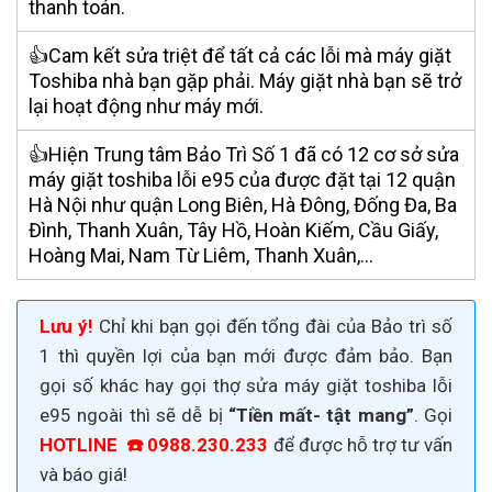
thanh toán.
👍Cam kết sửa triệt để tất cả các lỗi mà máy giặt
Toshiba nhà bạn gặp phải. Máy giặt nhà bạn sẽ trở
lại hoạt động như máy mới.
👍Hiện Trung tâm Bảo Trì Số 1 đã có 12 cơ sở sửa
máy giặt toshiba lỗi e95 của được đặt tại 12 quận
Hà Nội như quận Long Biên, Hà Đông, Đống Đa, Ba
Đình, Thanh Xuân, Tây Hồ, Hoàn Kiếm, Cầu Giấy,
Hoàng Mai, Nam Từ Liêm, Thanh Xuân,…
Lưu ý!
Chỉ khi bạn gọi đến tổng đài của Bảo trì số
1 thì quyền lợi của bạn mới được đảm bảo. Bạn
gọi số khác hay gọi thợ sửa máy giặt toshiba lỗi
e95 ngoài thì sẽ dễ bị
“Tiền mất- tật mang”
. Gọi
HOTLINE ☎️ 0988.230.233
để được hỗ trợ tư vấn
và báo giá!