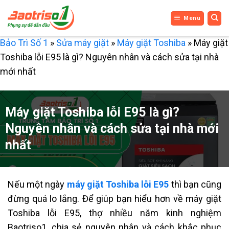
Bỏ
Menu
qua
nội
Bảo Trì Số 1
»
Sửa máy giặt
»
Máy giặt Toshiba
»
Máy giặt
dung
Toshiba lỗi E95 là gì? Nguyên nhân và cách sửa tại nhà
mới nhất
Máy giặt Toshiba lỗi E95 là gì?
Nguyên nhân và cách sửa tại nhà mới
nhất
Nếu một ngày
máy giặt Toshiba lỗi E95
thì bạn cũng
đừng quá lo lắng. Để giúp bạn hiểu hơn về máy giặt
Toshiba lỗi E95, t
hợ nhiều năm kinh nghiệm
Baotriso1, chia sẻ nguyên nhân và cách khắc phục