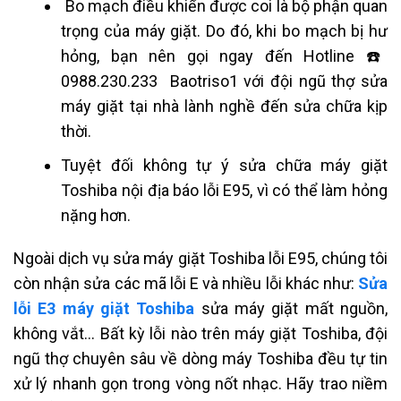
Bo mạch điều khiển được coi là bộ phận quan
trọng của máy giặt. Do đó, khi bo mạch bị hư
hỏng, bạn nên gọi ngay đến Hotline ☎️
0988.230.233 Baotriso1 với đội ngũ thợ sửa
máy giặt tại nhà lành nghề đến sửa chữa kịp
thời.
Tuyệt đối không tự ý sửa chữa
máy giặt
Toshiba nội địa báo lỗi E95, vì
có thể làm hỏng
nặng hơn.
Ngoài dịch vụ sửa máy giặt Toshiba lỗi E95, chúng tôi
còn nhận sửa các mã lỗi E và nhiều lỗi khác như:
Sửa
lỗi E3 máy giặt Toshiba
sửa máy giặt mất nguồn,
không vắt… Bất kỳ lỗi nào trên máy giặt Toshiba, đội
ngũ thợ chuyên sâu về dòng máy Toshiba đều tự tin
xử lý nhanh gọn trong vòng nốt nhạc. Hãy trao niềm