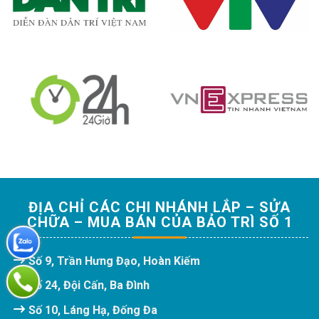
ĐỊA CHỈ CÁC CHI NHÁNH LẮP – SỬA
CHỮA – MUA BÁN CỦA BẢO TRÌ SỐ 1
Số 9, Trần Hưng Đạo, Hoàn Kiếm
Số 24, Đội Cấn, Ba Đình
Số 10, Láng Hạ, Đống Đa