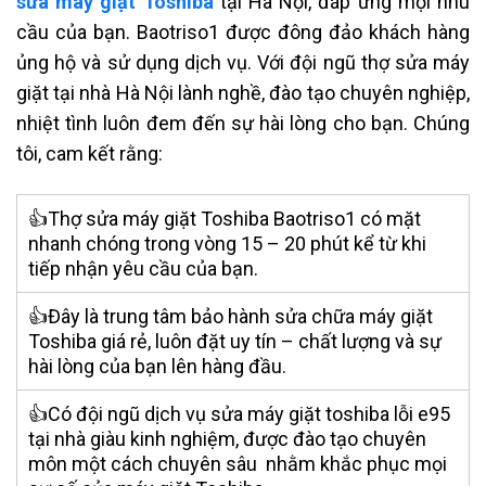
sửa máy giặt Toshiba
tại Hà Nội,
đáp ứng mọi nhu
cầu của bạn. Baotriso1 được đông đảo khách hàng
ủng hộ và sử dụng dịch vụ. Với đội ngũ thợ sửa máy
giặt tại nhà Hà Nội lành nghề, đào tạo chuyên nghiệp,
nhiệt tình luôn đem đến sự hài lòng cho bạn. Chúng
tôi, cam kết rằng:
👍Thợ
sửa máy giặt Toshiba Baotriso1
có mặt
nhanh chóng trong vòng 15 – 20 phút kể từ khi
tiếp nhận yêu cầu của bạn.
👍Đây là
trung tâm bảo hành sửa chữa máy giặt
Toshiba
giá rẻ, luôn đặt uy tín – chất lượng và sự
hài lòng của bạn lên hàng đầu.
👍Có đội ngũ
dịch vụ sửa máy giặt toshiba lỗi e95
tại nhà
giàu kinh nghiệm, được đào tạo chuyên
môn một cách chuyên sâu nhằm khắc phục mọi